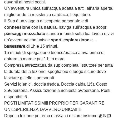
davanti ai nostri occhi.
Un’avventura unica sull’acqua adatta a tutti, all’aria aperta,
migliorando la resistenza cardiaca, l’equilibrio.
Il Sup è un viaggio di scoperta personale e di
connessione
con la
natura
, naviga sull’acqua e scopri
paesaggi mozzafiato
stando in piedi sulla tua tavola e vivi
un’avventura che unisce
sport
,
esplorazione
e
benessere
La durata è di 1h e 15 minuti.
.
15 minuti di spiegazione teorico/pratica a riva prima di
entrare in mare e poi 1 h in mare.
Compresa attrezzatura da sup completa, istruttore per tutta
la durata della lezione, spogliatoio e luogo sicuro dove
lasciare gli effetti personali.
Servizi igienici, doccia fredda. Doccia calda (1€). Costo
25€/persona. Assicurazione a richiesta 5€/persona. Posti
disponibili 6.
POSTI LIMITATISSIMI!! PROPRIO PER GARANTIRE
UN'ESPERIENZA DAVVERO UNICA!🏄‍♀️
Dopo la lezione potremo rilassarci e stare insieme.🫂🤟🏻