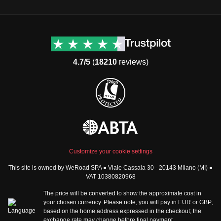
Destinations
Useful info (hopefully)
Group trips to Europe
Contacts
Group trips to Asia
FAQ
4.7/5
(
18210
reviews)
Group trips to Africa
Manage Booking
Group trips to North
Cancellation Policy
America
Terms & Conditions
Group trips to Latin
General Conditions
America
Standard Information Form
Group trips to Middle East
Privacy Policy
Group trips to Oceania
Cookie Policy
All destinations
Customize your cookie settings
Security
This site is owned by WeRoad SPA ● Viale Cassala 30 - 20143 Milano (MI) ●
Governance
WeRoad World
VAT 10380820968
Whistleblowing Reports
How it works
The price will be converted to show the approximate cost in
Sitemap
About us
your chosen currency. Please note, you will pay in
EUR
or
GBP
,
based on the home address expressed in the checkout; the
The Good WeRoader
exchange rate may change before final payment