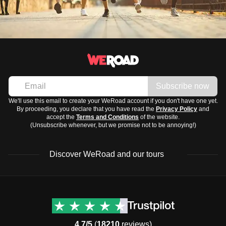
Subscribe now
We'll use this email to create your WeRoad account if you don't have one yet.
By proceeding, you declare that you have read the
Privacy Policy
and
accept the
Terms and Conditions
of the website.
(Unsubscribe whenever, but we promise not to be annoying!)
Discover WeRoad and our tours
Destinations
Useful info (hopefully)
Group trips to Europe
Contacts
Group trips to Asia
FAQ
4.7/5
(
18210
reviews)