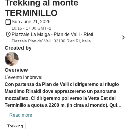
Trekking al monte
TERMINILLO
Sun June 21, 2026
10:15 - 17:00 GMT+2
Piazzale La Malga - Pian de Valli - Rieti
Piazzale Pian de' Valli, 02100 Rieti RI, Italia
Created by
Overview
L'evento innbreve:
Con partenza da Pian de Valli ci dirigeremo al rifugio
Masdimo Rinaldi dove apprezzeremo un panorama
mozzafiato. Ci dirigeremo poi verso la Vetta Est del
Terminillo a quota a 2200 m. (In cima al mondo). Qui
pranzeremo (al sacco) e poi, dopo una pausa di circa 1
Read more
ora, inizieremo la discesa. L'alta quota ci consentira' di
camminare senza sudare!.
Trekking