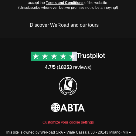
accept the
Terms and Conditions
of the website.
(Unsubscribe whenever, but we promise not to be annoying!)
Discover WeRoad and our tours
Destinations
Useful info (hopefully)
Group trips to Europe
Contacts
Group trips to Asia
FAQ
4.7/5
(
18253
reviews)
Group trips to Africa
Manage Booking
Group trips to North
Cancellation Policy
America
Terms & Conditions
Group trips to Latin
General Conditions
America
Standard Information Form
Group trips to Middle East
Privacy Policy
Group trips to Oceania
Cookie Policy
All destinations
Customize your cookie settings
Security
This site is owned by WeRoad SPA ● Viale Cassala 30 - 20143 Milano (MI) ●
Governance