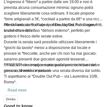
L’ingresso è *libero* a partire dalle ore 19.00 e non è
prevista alcuna consumazione minima: ognuno potrà
scegliere liberamente cosa ordinare. Il locale propone
*birre artigianali a 5€, *cocktail a partire da 6€* e una ricca
offerta food con *formule aperitivo, taglieri, hamburger, fritti,
Per chi ama stare all’aperto, il Double Out Pub dispone
bruschette e dolci*.
anche di un delizioso *dehors esterno*, perfetto per
godersi il fresco delle serate estive.
Durante la serata sarà possibile utilizzare liberamente i
*giochi da tavolo* messi a disposizione dal locale e
provare le *freccette, anche per chi non ha mai giocato:
saranno presenti due giocatori agonisti tesserati
**FIGEST* che insegneranno gratuitamente le basi del
Un’occasione semplice e piacevole per incontrare nuove
gioco a chi vorrà cimentarsi.
persone, divertirsi e passare una serata diversa dal solito.
Ti aspettiamo al *Double Out Pub – via Laurentina 10/B,
Roma*.
Read more
Drinks
Good to know