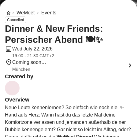
WeMeet
Events
Cancelled
Dinner & New Friends:
Persischer Abend 🍽️✨
Wed July 22, 2026
19:00 - 21:30 GMT+2
Coming soon…
München
Created by
Overview
Neue Leute kennenlernen? So einfach wie noch nie! ✨
Hand aufs Herz: Wann hast du das letzte Mal deine
Komfortzone verlassen und jemanden außerhalb deiner
Bubble kennengelernt? Gar nicht so leicht im Alltag, oder?
Genau dafür gibt es die
WeMeet Dinner
! Wir bringen