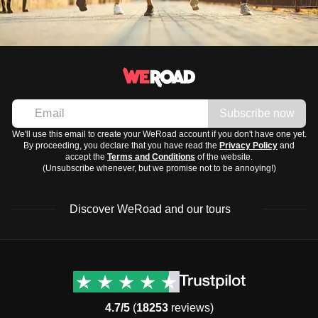
Subscribe now
We'll use this email to create your WeRoad account if you don't have one yet.
By proceeding, you declare that you have read the
Privacy Policy
and
accept the
Terms and Conditions
of the website.
(Unsubscribe whenever, but we promise not to be annoying!)
Discover WeRoad and our tours
Destinations
Useful info (hopefully)
Group trips to Europe
Contacts
Group trips to Asia
FAQ
4.7/5
(
18253
reviews)
Group trips to Africa
Manage Booking