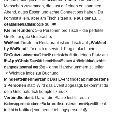
Menschen zusammen, die Lust auf einen entspannten
Abend, gutes Essen und echte Connections haben. Du
kommst allein, aber am Tisch sitzen alle aus genau
demselben Grund wie du. 🍽️
💬 Das erwartet dich:
Kleine Runden:
3–6 Personen pro Tisch – die perfekte
Größe für gute Gespräche.
WeMeet-Tisch:
Im Restaurant ist ein Tisch auf
„WeMeet
by WeRoad“
für euch reserviert. Frag einfach beim
Personal danach und setz dich dazu!
💡
Gut zu wissen:
Dein Ticket sichert dir deinen Platz am
In-App Chat:
Tisch. Was du vor Ort bestellst (Essen & Getränke), zahlst
Tauscht euch vorab aus und findet euch
ganz entspannt vor Ort – ohne Handynummern zu teilen.
du ganz normal selbst.
📌 Wichtige Infos zur Buchung:
Mindestteilnehmerzahl:
Das Event findet ab
mindestens
3 Personen
statt. Wird das Event abgesagt, bekommst du
dein Geld natürlich komplett zurück.
Verbindlichkeit:
Da wir die Plätze fest für euch
reservieren, sind die Tickets ansonsten non-refundable
Schnapp dir deinen Platz am Tisch – wer weiß, vielleicht
(nicht erstattbar).
triffst du heute deine neue Lieblingsperson! 🚀