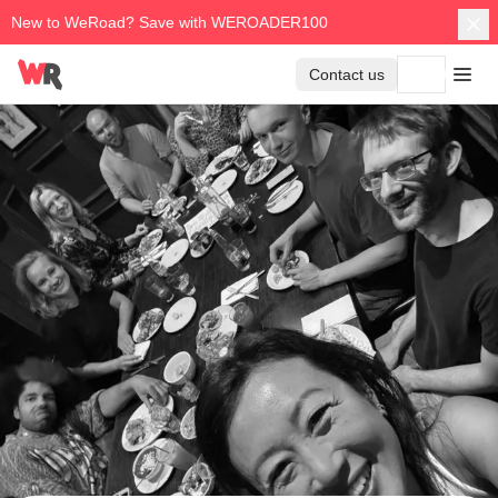
New to WeRoad? Save with WEROADER100
Contact us