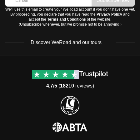
Subscribe now
We'll use this email to create your WeRoad account if you don't have one yet.
By proceeding, you declare that you have read the
Privacy Policy
and
accept the
Terms and Conditions
of the website.
(Unsubscribe whenever, but we promise not to be annoying!)
Discover WeRoad and our tours
Destinations
Useful info (hopefully)
Group trips to Europe
Contacts
Group trips to Asia
FAQ
4.7/5
(
18210
reviews)
Group trips to Africa
Manage Booking
Group trips to North
Cancellation Policy
America
Terms & Conditions
Group trips to Latin
General Conditions
America
Standard Information Form
Group trips to Middle East
Privacy Policy
Group trips to Oceania
Cookie Policy