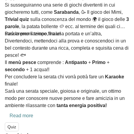
Si susseguiranno una serie di giochi divertenti in cui
giocheremo tutti, come
Sarabanda
, 🥳 Il gioco dei Mimi,
Trivial quiz
sulla conoscenza del mondo 🌍 il gioco delle
3
parole
, la patata bollente 🥔 ecc. al termine dei quali ci
sarà la premiazione finale!
Passeremo il tempo, fra una portata e un’altra,
Divertendoci, mettendoci alla prova e conoscendoci in un
bel contesto durante una ricca, completa e squisita cena di
pesce! 🐟
Il
menù pesce
comprende :
Antipasto
+
Primo
+
secondo
+ 1 acqua!!
Per concludere la serata chi vorrà potrà fare un
Karaoke
finale!
Sarà una serata speciale, gioiosa e originale, un ottimo
modo per conoscere nuove persone e fare amicizia in un
ambiente rilassante con
tanta energia positiva!
Read more
Quiz